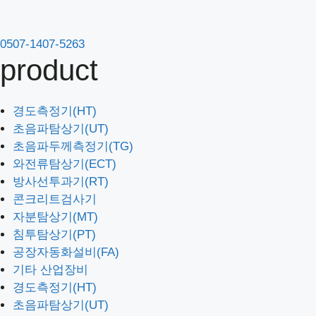
컨
텐
츠
0507-1407-5263
product
로
건
너
경도측정기(HT)
뛰
초음파탐상기(UT)
기
초음파두께측정기(TG)
와전류탐상기(ECT)
방사선투과기(RT)
콘크리트검사기
자분탐상기(MT)
침투탐상기(PT)
공장자동화설비(FA)
기타 산업장비
경도측정기(HT)
초음파탐상기(UT)