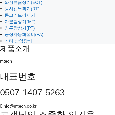
와전류탐상기(ECT)
FOERSTER
방사선투과기(RT)
AGFA
콘크리트검사기
MAGNAFLUX
자분탐상기(MT)
THERMO FISHER SCIENTIFIC
침투탐상기(PT)
SENSOR NETWORKS, INS
공장자동화설비(FA)
기타 산업장비
견적요청 및 제품문의
제품소개
AS 문의
교육관리
mtech
대표번호
0507-1407-5263
info@mtech.co.kr
고객님의 소중한 의견을