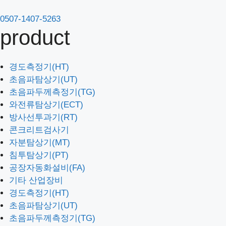
컨
텐
0507-1407-5263
사업분야
product
츠
브랜드소개
로
엠텍소식
건
경도측정기(HT)
너
경도측정기(HT)
초음파탐상기(UT)
뛰
초음파탐상기(UT)
초음파두께측정기(TG)
기
초음파두께측정기(TG)
와전류탐상기(ECT)
와전류탐상기(ECT)
방사선투과기(RT)
방사선투과기(RT)
콘크리트검사기
콘크리트검사기
자분탐상기(MT)
자분탐상기(MT)
침투탐상기(PT)
침투탐상기(PT)
공장자동화설비(FA)
공장자동화설비(FA)
기타 산업장비
기타 산업장비
경도측정기(HT)
초음파탐상기(UT)
PROCEQ
초음파두께측정기(TG)
WAYGATE TECHNOLOGIES(GE)