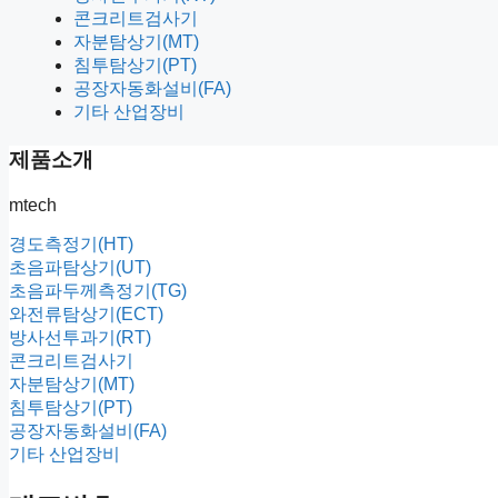
콘크리트검사기
자분탐상기(MT)
침투탐상기(PT)
공장자동화설비(FA)
기타 산업장비
제품소개
mtech
경도측정기(HT)
초음파탐상기(UT)
초음파두께측정기(TG)
와전류탐상기(ECT)
방사선투과기(RT)
콘크리트검사기
자분탐상기(MT)
침투탐상기(PT)
공장자동화설비(FA)
기타 산업장비