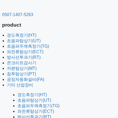
컨
텐
0507-1407-5263
츠
로
product
건
너
경도측정기(HT)
뛰
초음파탐상기(UT)
기
초음파두께측정기(TG)
와전류탐상기(ECT)
방사선투과기(RT)
콘크리트검사기
자분탐상기(MT)
침투탐상기(PT)
공장자동화설비(FA)
기타 산업장비
경도측정기(HT)
초음파탐상기(UT)
초음파두께측정기(TG)
와전류탐상기(ECT)
방사선투과기(RT)