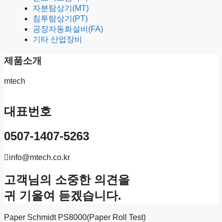
SENSOR NETWORKS, INS
자분탐상기(MT)
침투탐상기(PT)
견적요청 및 제품문의
공장자동화설비(FA)
AS 문의
기타 산업장비
교육관리
제품소개
mtech
대표번호
0507-1407-5263
info@mtech.co.kr
고객님의 소중한 의견을
귀 기울여 듣겠습니다.
Paper Schmidt PS8000(Paper Roll Test)