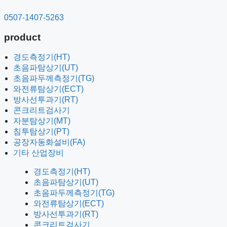
컨
0507-1407-5263
사업분야
텐
브랜드소개
츠
product
엠텍소식
로
건
경도측정기(HT)
경도측정기(HT)
너
초음파탐상기(UT)
초음파탐상기(UT)
뛰
초음파두께측정기(TG)
초음파두께측정기(TG)
기
와전류탐상기(ECT)
와전류탐상기(ECT)
방사선투과기(RT)
방사선투과기(RT)
콘크리트검사기
콘크리트검사기
자분탐상기(MT)
자분탐상기(MT)
침투탐상기(PT)
침투탐상기(PT)
공장자동화설비(FA)
공장자동화설비(FA)
기타 산업장비
기타 산업장비
경도측정기(HT)
PROCEQ
초음파탐상기(UT)
WAYGATE TECHNOLOGIES(GE)
초음파두께측정기(TG)
FOERSTER
와전류탐상기(ECT)
AGFA
MAGNAFLUX
방사선투과기(RT)
THERMO FISHER SCIENTIFIC
콘크리트검사기