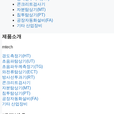
콘크리트검사기
자분탐상기(MT)
침투탐상기(PT)
공장자동화설비(FA)
기타 산업장비
제품소개
mtech
경도측정기(HT)
초음파탐상기(UT)
초음파두께측정기(TG)
와전류탐상기(ECT)
방사선투과기(RT)
콘크리트검사기
자분탐상기(MT)
침투탐상기(PT)
공장자동화설비(FA)
기타 산업장비