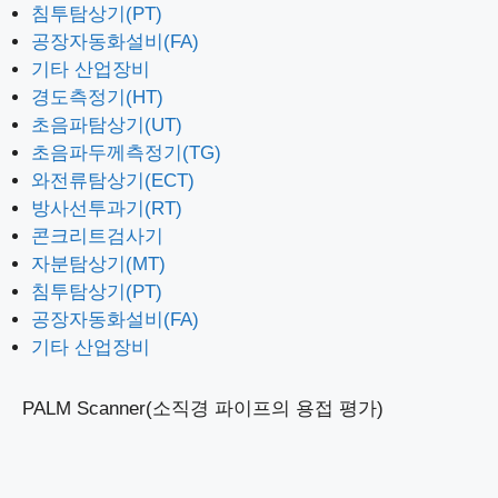
침투탐상기(PT)
공장자동화설비(FA)
기타 산업장비
경도측정기(HT)
초음파탐상기(UT)
초음파두께측정기(TG)
와전류탐상기(ECT)
방사선투과기(RT)
콘크리트검사기
자분탐상기(MT)
침투탐상기(PT)
공장자동화설비(FA)
기타 산업장비
PALM Scanner(소직경 파이프의 용접 평가)