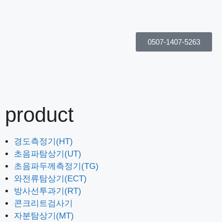
0507-1407-5263
product
경도측정기(HT)
초음파탐상기(UT)
초음파두께측정기(TG)
와전류탐상기(ECT)
방사선투과기(RT)
콘크리트검사기
자분탐상기(MT)