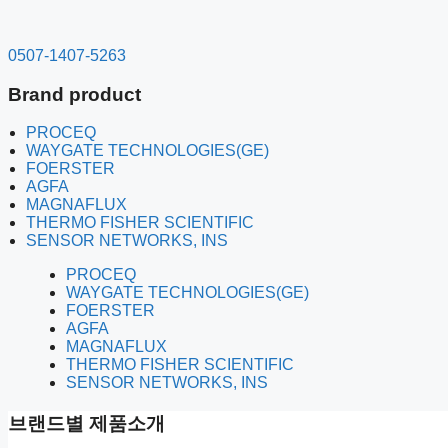
컨
텐
0507-1407-5263
츠
로
Brand product
건
너
PROCEQ
뛰
WAYGATE TECHNOLOGIES(GE)
기
FOERSTER
AGFA
MAGNAFLUX
THERMO FISHER SCIENTIFIC
SENSOR NETWORKS, INS
PROCEQ
WAYGATE TECHNOLOGIES(GE)
FOERSTER
AGFA
MAGNAFLUX
THERMO FISHER SCIENTIFIC
SENSOR NETWORKS, INS
브랜드별 제품소개