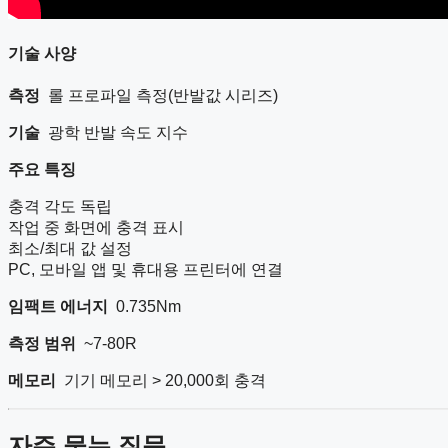
기술 사양
측정
롤 프로파일 측정(반발값 시리즈)
기술
광학 반발 속도 지수
주요 특징
충격 각도 독립
작업 중 화면에 충격 표시
최소/최대 값 설정
PC, 모바일 앱 및 휴대용 프린터에 연결
임팩트 에너지
0.735Nm
측정 범위
~7-80R
메모리
기기 메모리 > 20,000회 충격
자주 묻는 질문