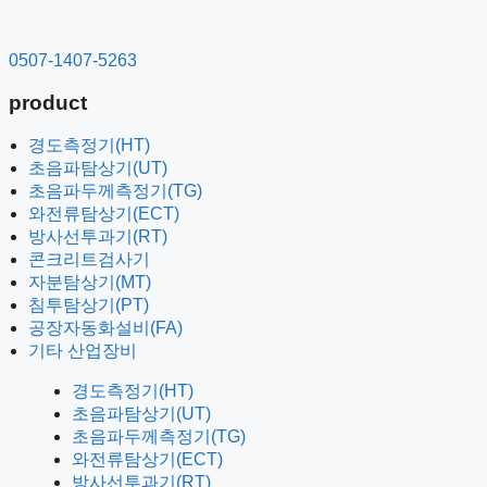
컨
텐
0507-1407-5263
츠
로
product
건
너
경도측정기(HT)
뛰
초음파탐상기(UT)
기
초음파두께측정기(TG)
와전류탐상기(ECT)
방사선투과기(RT)
콘크리트검사기
자분탐상기(MT)
침투탐상기(PT)
공장자동화설비(FA)
기타 산업장비
경도측정기(HT)
초음파탐상기(UT)
초음파두께측정기(TG)
와전류탐상기(ECT)
방사선투과기(RT)