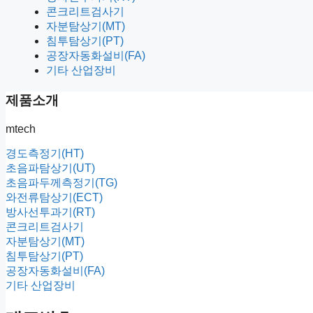
콘크리트검사기
자분탐상기(MT)
침투탐상기(PT)
공장자동화설비(FA)
기타 산업장비
제품소개
mtech
경도측정기(HT)
초음파탐상기(UT)
초음파두께측정기(TG)
와전류탐상기(ECT)
방사선투과기(RT)
콘크리트검사기
자분탐상기(MT)
침투탐상기(PT)
공장자동화설비(FA)
기타 산업장비